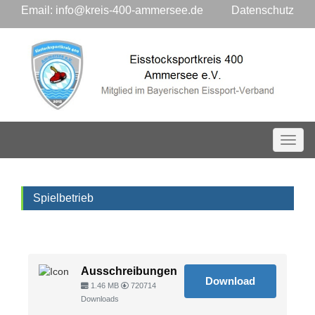
Email:
info@kreis-400-ammersee.de
Datenschutz
Toggl
Spielbetrieb
Ausschreibungen
Download
1.46 MB
720714
Downloads