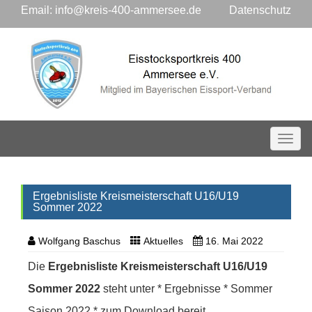
Email:
info@kreis-400-ammersee.de
Datenschutz
Toggl
Ergebnisliste Kreismeisterschaft U16/U19
Sommer 2022
Wolfgang Baschus
Aktuelles
16. Mai 2022
Die
Ergebnisliste Kreismeisterschaft U16/U19
Sommer 2022
steht unter * Ergebnisse * Sommer
Saison 2022 * zum Download bereit.