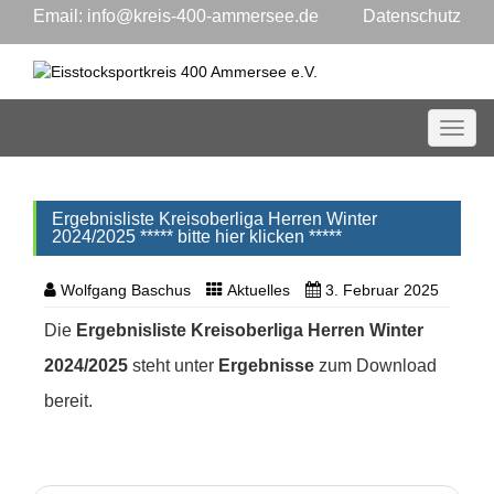
Email:
info@kreis-400-ammersee.de
Datenschutz
Toggl
Ergebnisliste Kreisoberliga Herren Winter
2024/2025 ***** bitte hier klicken *****
Wolfgang Baschus
Aktuelles
3. Februar 2025
Die
Ergebnisliste Kreisoberliga Herren Winter
2024/2025
steht unter
Ergebnisse
zum Download
bereit.