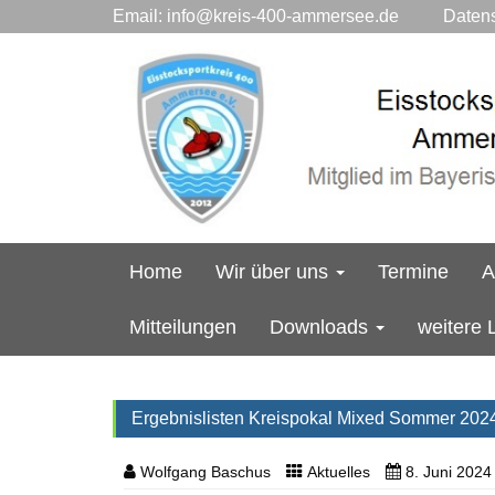
Email:
info@kreis-400-ammersee.de
Datensc
Home
Wir über uns
Termine
A
Mitteilungen
Downloads
weitere 
Ergebnislisten Kreispokal Mixed Sommer 202
Wolfgang Baschus
Aktuelles
8. Juni 2024