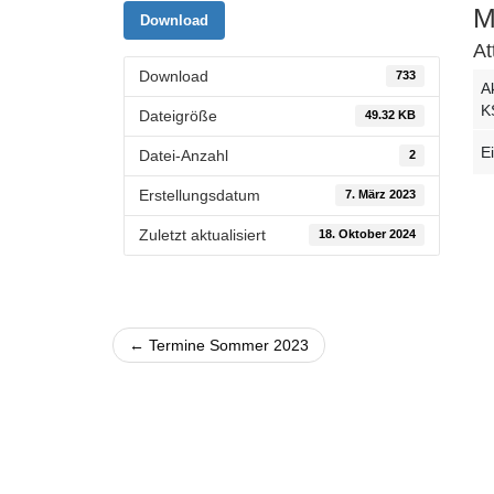
M
Download
At
Download
733
A
K
Dateigröße
49.32 KB
E
Datei-Anzahl
2
Erstellungsdatum
7. März 2023
Zuletzt aktualisiert
18. Oktober 2024
← Termine Sommer 2023