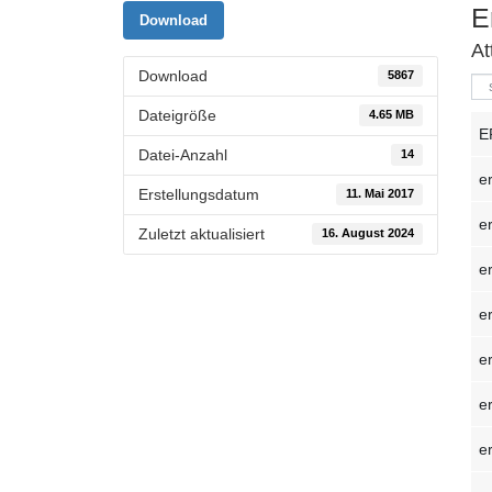
E
Download
At
Download
5867
Dateigröße
4.65 MB
E
Datei-Anzahl
14
e
Erstellungsdatum
11. Mai 2017
e
Zuletzt aktualisiert
16. August 2024
e
e
e
e
e