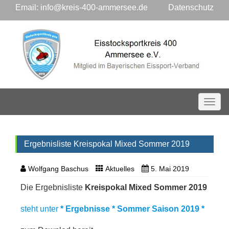
Email:
info@kreis-400-ammersee.de
Datenschutz
Toggl
Ergebnisliste Kreispokal Mixed Sommer 2019
Wolfgang Baschus
Aktuelles
5. Mai 2019
Die Ergebnisliste
Kreispokal Mixed Sommer 2019
steht unter
* Ergebnisse * Sommer Saison 2019 *