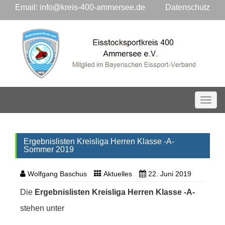
Email:
info@kreis-400-ammersee.de
Datenschutz
Toggl
Ergebnislisten Kreisliga Herren Klasse -A-
Sommer 2019
Wolfgang Baschus
Aktuelles
22. Juni 2019
Die
Ergebnislisten Kreisliga Herren Klasse -A-
stehen unter