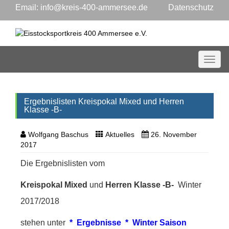
Email:
info@kreis-400-ammersee.de
Datenschutz
Toggl
Ergebnislisten Kreispokal Mixed und Herren
Klasse -B-
Wolfgang Baschus
Aktuelles
26. November
2017
Die Ergebnislisten vom
Kreispokal Mixed
und
Herren Klasse -B-
Winter
2017/2018
stehen unter
* Ergebnisse * Winter Saison