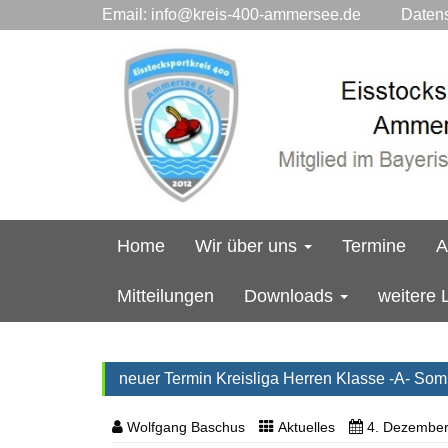
Email:
info@kreis-400-ammersee.de
Datensc
Home
Wir über uns
Termine
A
Mitteilungen
Downloads
weitere 
neuer Termin Kreisliga Herren Klasse -A- So
Wolfgang Baschus
Aktuelles
4. Dezembe